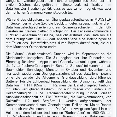
Übrigens: "Oktobergaudi", ein nicht ernstgemeintes Sportfest mit
zivilen Gästen, durchgeführt im September!, ist Tradition im
Bataillon. Zur Tradition gehört, dass es aus Eimern regnet, was aber
der fröhlichen Stimmung keinen Abbruch tut.
Während des obligatorischen Übungsplatzaufenthaltes in MUNSTER
im September wird die 2./-, die BeobBttr, gefechtsbesichtigt, wird ein
Bataillonsgefechtsschießen und ein Regimentsschießen mit den KK-
Geräten im Kleinen Zielfeld durchgeführt. Der Divisionskommandeur
1.PzDiv, Generalmajor Lissina, besucht erstmals das Bataillon auf
dem Übungsplatz. Die 2./- darf anschließend eine Belehrungsreise
mit Teilen des Unteroffizierkorps durch Bayern durchführen, die auf
dem Münchner Oktoberfest endet.
Die "Muna" (Munitionsdepot) Dünsen wird im September an die
Niederländer übergeben. Die 3./- beginnt hier ihre Rundreise als
Ehrenzug für diverse Appelle und Gedenkveranstaltungen, während
die 4./- an "Lehrvorführungen im Scharfen Schuss" teilzunehmen hat.
Baumholder, Sennelager, Munster im Oktober und November, und
hier auch wieder beim Übungsplatzaufenthalt des Bataillons, jeweils
ohne die gerade die Allgemeine Grundausbildung durchführende
Batterie. Für die Luftbeobachterausbildung der Division schießt das
Bataillon mit FH 105mm, im Rahmen der Bataillonsgefechtsübung
mit allen verfügbaren Kalibern, und auch wieder vor Gästen zum
Dezemberbeginn. Eine Regimentsgefechtübung rundet diesen
Ausbildungsabschnitt ab. Die "Restteile", die Nachkommandos, von
RakArtBtl 112 und BeglBttr 11 werden aufgenommen; der
Kommandeurwechsel von Oberstleutnant Philipp zu Major Robers
steht noch vor Weihnachten an. Das Wetter zwingt den Appell in eine
Halle, nachdem bei der traditionellen "Barbarafeier" mit 600 Gästen
der Wachwechsel und die neue Feuerkraft des Bataillons im