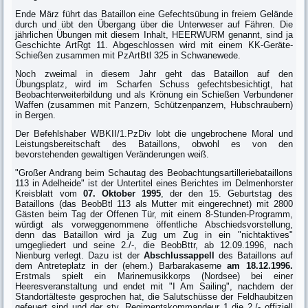
Ende März führt das Bataillon eine Gefechtsübung in freiem Gelände
durch und übt den Übergang über die Unterweser auf Fähren. Die
jährlichen Übungen mit diesem Inhalt, HEERWURM genannt, sind ja
Geschichte ArtRgt 11. Abgeschlossen wird mit einem KK-Geräte-
Schießen zusammen mit PzArtBtl 325 in Schwanewede.
Noch zweimal in diesem Jahr geht das Bataillon auf den
Übungsplatz, wird im Scharfen Schuss gefechtsbesichtigt, hat
Beobachterweiterbildung und als Krönung ein Schießen Verbundener
Waffen (zusammen mit Panzern, Schützenpanzern, Hubschraubern)
in Bergen.
Der Befehlshaber WBKII/1.PzDiv lobt die ungebrochene Moral und
Leistungsbereitschaft des Bataillons, obwohl es von den
bevorstehenden gewaltigen Veränderungen weiß.
"Großer Andrang beim Schautag des Beobachtungsartilleriebataillons
113 in Adelheide" ist der Untertitel eines Berichtes im Delmenhorster
Kreisblatt vom
07. Oktober 1995
, der den 15. Geburtstag des
Bataillons (das BeobBtl 113 als Mutter mit eingerechnet) mit 2800
Gästen beim Tag der Offenen Tür, mit einem 8-Stunden-Programm,
würdigt als vorweggenommene öffentliche Abschiedsvorstellung,
denn das Bataillon wird ja Zug um Zug in ein "nichtaktives"
umgegliedert und seine 2./-, die BeobBttr, ab 12.09.1996, nach
Nienburg verlegt. Dazu ist der
Abschlussappell
des Bataillons auf
dem Antreteplatz in der (ehem.) Barbarakaserne
am 18.12.1996.
Erstmals spielt ein Marinemusikkorps (Nordsee) bei einer
Heeresveranstaltung und endet mit "I Am Sailing", nachdem der
Standortälteste gesprochen hat, die Salutschüsse der Feldhaubitzen
gefeuert sind und der stv. Regimentskommandeur 1 die 2./- offiziell