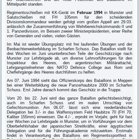
Mittelpunkt standen.
Regimentsschießen mit KK-Gerät im
Februar 1994
in Munster und
Salutschießen mit FH 105mm für den scheidenden
Divisionskommandeur werden gefolgt vom großen Appell am 29.03.
anlässlich der Zusammenführung von Wehrbereichskommando II und
1. Panzerdivision, im Beisein zweier Ministerpräsidenten, einer Reihe
von Generalen und vielen, vielen Gästen.
Im Mai ist wieder Übungsplatz mit frei laufenden Übungen und der
Beobachterweiterbildung im Scharfen Schuss. Das Bataillon stellt für
drei Wochen im Juni ununterbrochen Teile der Geschützzüge nach
Munster zur Lehrbrigade ab, um diverse Lehrvorführungen für den
Inspekteur des Heeres, den argentinischen Militärattaché,
Lehrgangsteilnehmer des NATO Defence College aus Rom und
Cheflehrgänge des Heeres durchführen zu helfen.
Am 07. Juni 1994 sieht das Offizierskorps des Bataillons in Meppen
bei einer Weiterbildung die neue Panzerhaubitze 2000 im Scharfen
Schuss. Erst Jahre danach kommt das Geschütz in die Truppe.
Vom 20. bis 22. Juni wird das ganze Bataillon gefechtsbesichtigt,
auch im Scharfen Schuss und im realen Umschlag von
Gefechtsmunition. Am 06.07. lässt sich eine niederländische
Delegation bei 3./- in das Waffensystem Feld Haubitze 70 (FH 70,
Kaliber 155mm) einweisen. Die 4./- , erprobt im Vorjahr, geht für fast
vier Wochen zur Lehrbrigade in Munster, um in Vorführungen vor dem
Oberbefehlshaber der japanischen Streitkräfte, einer ägyptischen
Delegation und für die Führungsakademie mitzuwirken. Erstmals
findet in Verantwortung des Bataillons ein Regimentssportfest in