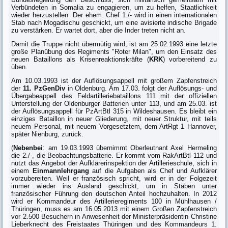
Verbündeten in Somalia zu engagieren, um zu helfen, Staatlichkeit
wieder herzustellen Der ehem. Chef 1./- wird in einen internationalen
Stab nach Mogadischu geschickt, um eine avisierte indische Brigade
zu verstärken. Er wartet dort, aber die Inder treten nicht an.
Damit die Truppe nicht übermütig wird, ist am 25.02.1993 eine letzte
große Planübung des Regiments "Roter Milan", um den Einsatz des
neuen Bataillons als Krisenreaktionskräfte (
KRK
) vorbereitend zu
üben.
Am 10.03.1993 ist der Auflösungsappell mit großem Zapfenstreich
der
11. PzGenDiv
in Oldenburg. Am 17.03. folgt der Auflösungs- und
Übergabeappell des Feldartilleriebataillons 111 mit der offiziellen
Unterstellung der Oldenburger Batterien unter 113, und am 25.03. ist
der Auflösungsappell für PzArtBtl 315 in Wildeshausen. Es bleibt ein
einziges Bataillon in neuer Gliederung, mit neuer Struktur, mit teils
neuem Personal, mit neuem Vorgesetztem, dem ArtRgt 1 Hannover,
später Nienburg, zurück.
(
Nebenbei
: am 19.03.1993 übernimmt Oberleutnant Axel Hermeling
die 2./-, die Beobachtungsbatterie. Er kommt vom RakArtBtl 112 und
nutzt das Angebot der Aufklärerinspektion der Artillerieschule, sich in
einem
Einmannlehrgang
auf die Aufgaben als Chef und Aufklärer
vorzubereiten. Weil er französisch spricht, wird er in der Folgezeit
immer wieder ins Ausland geschickt, um in Stäben unter
französischer Führung den deutschen Anteil hochzuhalten. In 2012
wird er Kommandeur des Artillerieregiments 100 in Mühlhausen /
Thüringen, muss es am 16.05.2013 mit einem Großen Zapfenstreich
vor 2.500 Besuchern in Anwesenheit der Ministerpräsidentin Christine
Lieberknecht des Freistaates Thüringen und des Kommandeurs 1.