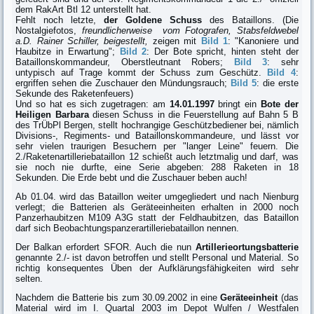
dem RakArt Btl 12 unterstellt hat.
Fehlt noch letzte,
der Goldene Schuss
des Bataillons. (Die
Nostalgiefotos,
freundlicherweise vom Fotografen, Stabsfeldwebel
a.D. Rainer Schiller, beigestellt,
zeigen mit
Bild 1
: "Kanoniere und
Haubitze in Erwartung";
Bild 2
: Der Bote spricht, hinten steht der
Bataillonskommandeur, Oberstleutnant Robers;
Bild 3
: sehr
untypisch auf Trage kommt der Schuss zum Geschütz.
Bild 4
:
ergriffen sehen die Zuschauer den Mündungsrauch;
Bild 5
: die erste
Sekunde des Raketenfeuers)
Und so hat es sich zugetragen: am
14.01.1997
bringt ein
Bote der
Heiligen Barbara
diesen Schuss in die Feuerstellung auf Bahn 5 B
des TrÜbPl Bergen, stellt hochrangige Geschützbediener bei, nämlich
Divisions-, Regiments- und Bataillonskommandeure, und lässt vor
sehr vielen traurigen Besuchern per "langer Leine" feuern. Die
2./Raketenartilleriebataillon 12 schießt auch letztmalig und darf, was
sie noch nie durfte, eine Serie abgeben: 288 Raketen in 18
Sekunden. Die Erde bebt und die Zuschauer beben auch!
Ab 01.04. wird das Bataillon weiter umgegliedert und nach Nienburg
verlegt; die Batterien als Geräteeinheiten erhalten in 2000 noch
Panzerhaubitzen M109 A3G statt der Feldhaubitzen, das Bataillon
darf sich Beobachtungspanzerartilleriebataillon nennen.
Der Balkan erfordert SFOR. Auch die nun
Artillerieortungsbatterie
genannte 2./- ist davon betroffen und stellt Personal und Material. So
richtig konsequentes Üben der Aufklärungsfähigkeiten wird sehr
selten.
Nachdem die Batterie bis zum 30.09.2002 in eine
Geräteeinheit
(das
Material wird im I. Quartal 2003 im Depot Wulfen / Westfalen