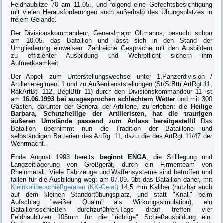
Feldhaubitze 70 am 11.05., und folgend eine Gefechtsbesichtigung
mit vielen Herausforderungen auch außerhalb des Übungsplatzes in
freiem Gelände.
Der Divisionskommandeur, Generalmajor Oltmanns, besucht schon
am 10.05. das Bataillon und lässt sich in den Stand der
Umgliederung einweisen. Zahlreiche Gespräche mit den Ausbildern
zu effizienter Ausbildung und Wehrpflicht sichern ihm
Aufmerksamkeit.
Der Appell zum Unterstellungswechsel unter 1.Panzerdivision /
Artillerieregiment 1 und zu Außerdienststellungen (St/StBttr ArtRgt 11,
RakArtBtl 112, BeglBttr 11) durch den Divisionskommandeur 11 ist
am
16.06.1993 bei ausgesprochen schlechtem Wetter
und mit 300
Gästen, darunter der General der Artillerie, zu erleben: die
Heilige
Barbara, Schutzheilige der Artilleristen, hat die traurigen
äußeren Umstände passend zum Anlass bereitgestellt!
Das
Bataillon übernimmt nun die Tradition der Bataillone und
selbständigen Batterien des ArtRgt 11, dazu die des ArtRgt 11/47 der
Wehrmacht.
Ende August 1993 bereits
beginnt ENGA
, die Stilllegung und
Langzeitlagerung von Großgerät, durch ein Firmenteam von
Rheinmetall. Viele Fahrzeuge und Waffensysteme sind betroffen und
fallen für die Ausbildung weg: am 07.09. übt das Bataillon daher, mit
Kleinkaliberschießgeräten (KK-Gerät)
14,5 mm Kaliber (nutzbar auch
auf dem kleinen Standortübungsplatz, und statt "Knall" beim
Aufschlag "weißer Qualm" als Wirkungssimulation), ein
Bataillonsschießen durchzuführen.Tags drauf treffen vier
Feldhaubitzen 105mm für die "richtige" Schießausbildung ein.