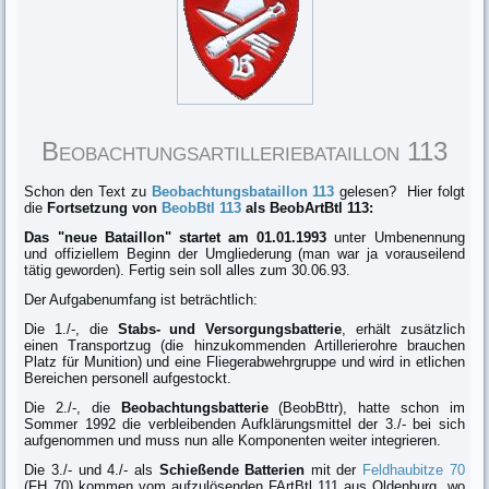
Beobachtungsartilleriebataillon 113
Schon den Text zu
Beobachtungsbataillon 113
gelesen? Hier folgt
die
Fortsetzung
von
BeobBtl 113
als BeobArtBtl 113:
Das "neue Bataillon" startet am 01.01.1993
unter Umbenennung
und offiziellem Beginn der Umgliederung (man war ja vorauseilend
tätig geworden). Fertig sein soll alles zum 30.06.93.
Der Aufgabenumfang ist beträchtlich:
Die 1./-, die
Stabs- und Versorgungsbatterie
, erhält zusätzlich
einen Transportzug (die hinzukommenden Artillerierohre brauchen
Platz für Munition) und eine Fliegerabwehrgruppe und wird in etlichen
Bereichen personell aufgestockt.
Die 2./-, die
Beobachtungsbatterie
(BeobBttr), hatte schon im
Sommer 1992 die verbleibenden Aufklärungsmittel der 3./- bei sich
aufgenommen und muss nun alle Komponenten weiter integrieren.
Die 3./- und 4./- als
Schießende Batterien
mit der
Feldhaubitze 70
(FH 70) kommen vom aufzulösenden FArtBtl 111 aus Oldenburg, wo