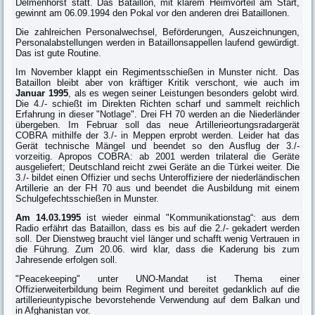
Delmenhorst statt. Das Bataillon, mit klarem Heimvorteil am Start,
gewinnt am 06.09.1994 den Pokal vor den anderen drei Bataillonen.
Die zahlreichen Personalwechsel, Beförderungen, Auszeichnungen,
Personalabstellungen werden in Bataillonsappellen laufend gewürdigt.
Das ist gute Routine.
Im November klappt ein Regimentsschießen in Munster nicht. Das
Bataillon bleibt aber von kräftiger Kritik verschont, wie auch im
Januar 1995
, als es wegen seiner Leistungen besonders gelobt wird.
Die 4./- schießt im Direkten Richten scharf und sammelt reichlich
Erfahrung in dieser "Notlage". Drei FH 70 werden an die Niederländer
übergeben. Im Februar soll das neue Artillerieortungsradargerät
COBRA mithilfe der 3./- in Meppen erprobt werden. Leider hat das
Gerät technische Mängel und beendet so den Ausflug der 3./-
vorzeitig. Apropos COBRA: ab 2001 werden trilateral die Geräte
ausgeliefert; Deutschland reicht zwei Geräte an die Türkei weiter. Die
3./- bildet einen Offizier und sechs Unteroffiziere der niederländischen
Artillerie an der FH 70 aus und beendet die Ausbildung mit einem
Schulgefechtsschießen in Munster.
Am 14.03.1995
ist wieder einmal "Kommunikationstag“: aus dem
Radio erfährt das Bataillon, dass es bis auf die 2./- gekadert werden
soll. Der Dienstweg braucht viel länger und schafft wenig Vertrauen in
die Führung. Zum 20.06. wird klar, dass die Kaderung bis zum
Jahresende erfolgen soll.
"Peacekeeping" unter UNO-Mandat ist Thema einer
Offizierweiterbildung beim Regiment und bereitet gedanklich auf die
artillerieuntypische bevorstehende Verwendung auf dem Balkan und
in Afghanistan vor.