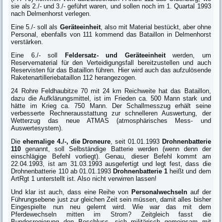
sie als 2./- und 3./- geführt waren, und sollen noch im 1. Quartal 1993
nach Delmenhorst verlegen.
Eine 5./- soll als
Geräteeinheit
, also mit Material bestückt, aber ohne
Personal, ebenfalls von 111 kommend das Bataillon in Delmenhorst
verstärken.
Eine 6./- soll
Feldersatz- und Geräteeinheit
werden, um
Reservematerial für den Verteidigungsfall bereitzustellen und auch
Reservisten für das Bataillon führen. Hier wird auch das aufzulösende
Raketenartilleriebataillon 112 herangezogen.
24 Rohre Feldhaubitze 70 mit 24 km Reichweite hat das Bataillon,
dazu die Aufklärungsmittel, ist im Frieden ca. 500 Mann stark und
hätte im Krieg ca. 750 Mann. Der Schallmesszug erhält seine
verbesserte Rechnerausstattung zur schnelleren Auswertung, der
Wetterzug das neue ATMAS (atmosphärisches Mess- und
Auswertesystem).
Die
ehemalige 4./-, die Droneure
, seit 01.01.1993
Drohnenbatterie
110
genannt, soll Selbständige Batterie werden (wenn denn der
einschlägige Befehl vorliegt). Genau, dieser Befehl kommt am
22.04.1993, ist am 31.03.1993 ausgefertigt und legt fest, dass die
Drohnenbatterie 110 ab 01.01.1993
Drohnenbatterie
1
heißt und dem
ArtRgt 1 unterstellt ist. Also nicht verwirren lassen!
Und klar ist auch, dass eine Reihe von
Personalwechseln
auf der
Führungsebene just zur gleichen Zeit sein müssen, damit alles bisher
Eingespielte nun neu gelernt wird. Wie war das mit dem
Pferdewechseln mitten im Strom? Zeitgleich fasst die
Bundesregierung den Beschluss, sich militärisch gemeinsam mit