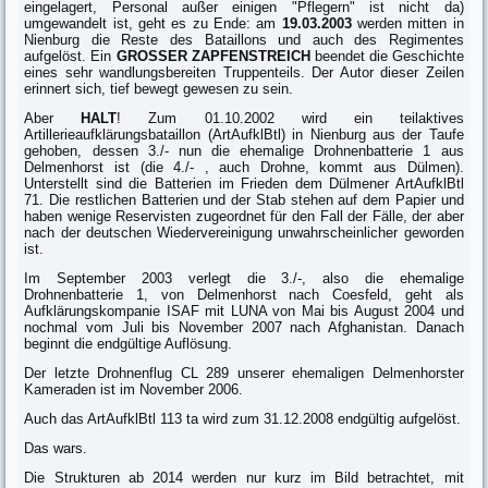
eingelagert, Personal außer einigen "Pflegern" ist nicht da)
umgewandelt ist, geht es zu Ende: am
19.03.2003
werden mitten in
Nienburg die Reste des Bataillons und auch des Regimentes
aufgelöst. Ein
GROSSER ZAPFENSTREICH
beendet die Geschichte
eines sehr wandlungsbereiten Truppenteils. Der Autor dieser Zeilen
erinnert sich, tief bewegt gewesen zu sein.
Aber
HALT
! Zum 01.10.2002 wird ein teilaktives
Artillerieaufklärungsbataillon (ArtAufklBtl) in Nienburg aus der Taufe
gehoben, dessen 3./- nun die ehemalige Drohnenbatterie 1 aus
Delmenhorst ist (die 4./- , auch Drohne, kommt aus Dülmen).
Unterstellt sind die Batterien im Frieden dem Dülmener ArtAufklBtl
71. Die restlichen Batterien und der Stab stehen auf dem Papier und
haben wenige Reservisten zugeordnet für den Fall der Fälle, der aber
nach der deutschen Wiedervereinigung unwahrscheinlicher geworden
ist.
Im September 2003 verlegt die 3./-, also die ehemalige
Drohnenbatterie 1, von Delmenhorst nach Coesfeld, geht als
Aufklärungskompanie ISAF mit LUNA von Mai bis August 2004 und
nochmal vom Juli bis November 2007 nach Afghanistan. Danach
beginnt die endgültige Auflösung.
Der letzte Drohnenflug CL 289 unserer ehemaligen Delmenhorster
Kameraden ist im November 2006.
Auch das ArtAufklBtl 113 ta wird zum 31.12.2008 endgültig aufgelöst.
Das wars.
Die Strukturen ab 2014 werden nur kurz im Bild betrachtet, mit