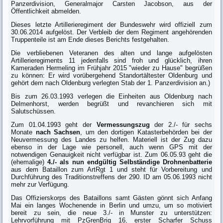
Panzerdivision, Generalmajor Carsten Jacobson, aus der
Öffentlichkeit abmelden.
Dieses letzte Artillerieregiment der Bundeswehr wird offiziell zum
30.06.2014 aufgelöst. Der Verbleib der dem Regiment angehörenden
Truppenteile ist am Ende dieses Berichts festgehalten.
Die verbliebenen Veteranen des alten und lange aufgelösten
Artillerieregiments 11 jedenfalls sind froh und glücklich, ihren
Kameraden Hermeling im Frühjahr 2015 "wieder zu Hause" begrüßen
zu können: Er wird vorübergehend Standortältester Oldenburg und
gehört dem nach Oldenburg verlegten Stab der 1. Panzerdivision an.)
Bis zum 26.03.1993 verlegen die Einheiten aus Oldenburg nach
Delmenhorst, werden begrüßt und revanchieren sich mit
Salutschüssen.
Zum 01.04.1993 geht der
Vermessungszug
der 2./- für sechs
Monate
nach Sachsen
, um den dortigen Katasterbehörden bei der
Neuvermessung des Landes zu helfen. Materiell ist der Zug dazu
ebenso in der Lage wie personell, auch wenn GPS mit der
notwendigen Genauigkeit nicht verfügbar ist. Zum 06.05.93 geht die
(ehemalige)
4./- als nun endgültig Selbständige Drohnenbatterie
aus dem Bataillon zum ArtRgt 1 und steht für Vorbereitung und
Durchführung des Traditionstreffens der 290. ID am 05.06.1993 nicht
mehr zur Verfügung.
Das Offizierskorps des Bataillons samt Gästen gönnt sich Anfang
Mai ein langes Wochenende in Berlin und umzu, um so motiviert
bereit zu sein, die neue 3./- in Munster zu unterstützen:
Lehrvorführung mit PzGrenBrig 16, erster Scharfer Schuss