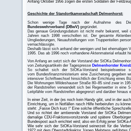
Anfang Oktober 1956 zogen die ersten Soldaten der Feldzeug-
Geschichte der Standortkameradschaft Delmenhorst:
Schon wenige Tage nach der Aufnahme des Dien
Bundeswehrverband (DBwV)
gegründet.
Das genaue Gründungsdatum ist nicht mehr bekannt, weil di
Jahren nach 1998 verschollen ist. Der gesamte Aktenbesta
Umgliederungen, Neuaufstellungen von Truppenteilen perso
vernachlässigte.
Deshalb lässt sich anhand der wenigen und bei ehemaligen Vo
1995. Das ab 1996 noch vorhandene Aktenmaterial erlaubt h
Von Anfang an setzt sich der Vorstand der StOKa Delmenhorst 
von Zeitungsartikeln der Tagespresse
Delmenhorster Kreisb
So schaltet sich der StOKa-Vorstand beispielsweise s
vom Bundesfinanzministerium eine Zusicherung gegeben wu
intensiver Schriftwechsel hinsichtlich der Errichtung eines B
Die Wohnungen Wildeshauser Straße 80–85 sind zwar in 1959/
der Randstreifen verwandelt sich bei Regenwetter in eine
Leitpfähle vom Randstreifen abgegrenzt und darüber hinaus 
In einer Zeit, in der (es noch kein Handy gibt, und in der au
Einrichtung, um in Notfällen rasch Hilfe herbeirufen zu könn
steht: „Fasse Dich kurz !“ Eine solche öffentliche Sprechzel
Und so richtet der amtierende Vorstand der StOKa Delmen
damalige CDU-Fraktionsvorsitzende und spätere Oberbürge
Bundespost auch errichtet wird; also ein Erfolg jener StOKa-A
Wie sehr sich der StOKa-Vorstand seinerzeit für die Verbe
1972 mit dem Oberstadtdirektor Jürgen Mehrtens geführtes G