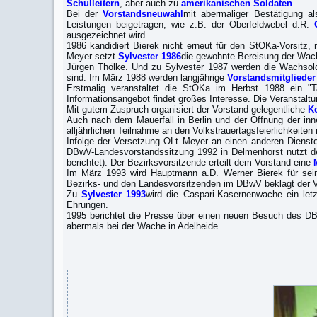
Schulleitern
, aber auch zu
amerikanischen Soldaten
.
Bei der
Vorstandsneuwahl
mit abermaliger Bestätigung a
Leistungen beigetragen, wie z.B. der Oberfeldwebel d.R.
ausgezeichnet wird.
1986 kandidiert Bierek nicht erneut für den StOKa-Vorsitz
Meyer setzt
Sylvester 1986
die gewohnte Bereisung der Wac
Jürgen Thölke. Und zu Sylvester 1987 werden die Wachsold
sind. Im März 1988 werden langjährige
Vorstandsmitglieder
Erstmalig veranstaltet die StOKa im Herbst 1988 ein "T
Informationsangebot findet großes Interesse. Die Veranstaltu
Mit gutem Zuspruch organisiert der Vorstand gelegentliche
K
Auch nach dem Mauerfall in Berlin und der Öffnung der i
alljährlichen Teilnahme an den Volkstrauertagsfeierlichkeit
Infolge der Versetzung OLt Meyer an einen anderen Dienst
DBwV-Landesvorstandssitzung 1992 in Delmenhorst nutzt de
berichtet). Der Bezirksvorsitzende erteilt dem Vorstand eine
Im März 1993 wird Hauptmann a.D. Werner Bierek für se
Bezirks- und den Landesvorsitzenden im DBwV beklagt der 
Zu
Sylvester 1993
wird die Caspari-Kasernenwache ein let
Ehrungen.
1995 berichtet die Presse über einen neuen Besuch des D
abermals bei der Wache in Adelheide.