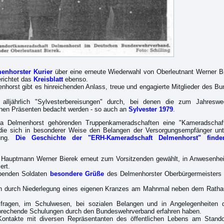
enhorster Kurier
über eine erneute Wiederwahl von Oberleutnant Werner B
erichtet das
Kreisblatt
ebenso.
horst gibt es hinreichenden Anlass, treue und engagierte Mitglieder des 
 alljährlich "Sylvesterbereisungen" durch, bei denen die zum Jahreswe
inen Präsenten bedacht werden - so auch an
Sylvester 1979
.
Delmenhorst gehörenden Truppenkameradschaften eine "Kameradschaft e
ie sich in besonderer Weise den Belangen der Versorgungsempfänger unte
lung.
Die Geschichte der "ERH-Kameradschaft Delmenhorst" finde
 Hauptmann Werner Bierek erneut zum Vorsitzenden gewählt, in Anwesenhe
ert.
abenden Soldaten
besondere Grüße
des Delmenhorster Oberbürgermeisters 
h durch Niederlegung eines eigenen Kranzes am Mahnmal neben dem Rathaus 
gsfragen, im Schulwesen, bei sozialen Belangen und in Angelegenheiten 
sprechende Schulungen durch den Bundeswehrverband erfahren haben.
r Kontakte mit diversen Repräsentanten des öffentlichen Lebens am Stand