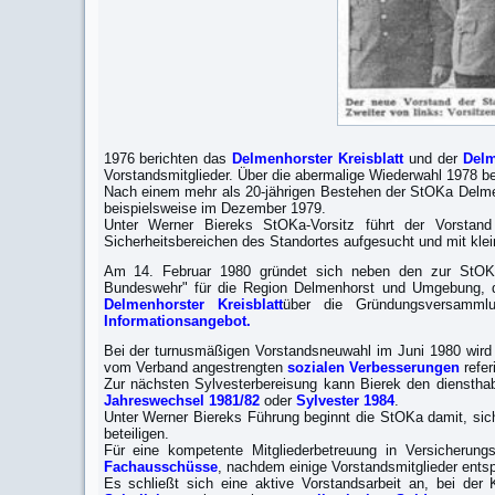
1976 berichten das
Delmenhorster Kreisblatt
und der
Delm
Vorstandsmitglieder. Über die abermalige Wiederwahl 1978 b
Nach einem mehr als 20-jährigen Bestehen der StOKa Delmen
beispielsweise im Dezember 1979.
Unter Werner Biereks StOKa-Vorsitz führt der Vorstand
Sicherheitsbereichen des Standortes aufgesucht und mit kle
Am 14. Februar 1980 gründet sich neben den zur StOKa 
Bundeswehr" für die Region Delmenhorst und Umgebung, d
Delmenhorster Kreisblatt
über die Gründungsversamm
Informationsangebot.
Bei der turnusmäßigen Vorstandsneuwahl im Juni 1980 wird
vom Verband angestrengten
sozialen Verbesserungen
referi
Zur nächsten Sylvesterbereisung kann Bierek den diensth
Jahreswechsel 1981/82
oder
Sylvester 1984
.
Unter Werner Biereks Führung beginnt die StOKa damit, sic
beteiligen.
Für eine kompetente Mitgliederbetreuung in Versicherun
Fachausschüsse
, nachdem einige Vorstandsmitglieder ent
Es schließt sich eine aktive Vorstandsarbeit an, bei de