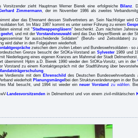
ls Vorsitzender zieht Hauptman Werner Bierek eine erfolgreiche
Bilanz
. D
Gerhard Zimmermann
, der im November 1986 als zweites Verbandsmit
, nimmt aber das Ehrenamt dessen Stellvertreters an. Sein Nachfolger wird 
hsoldaten fort. Im März 1987 kommt es unter seiner Führung zu einem
Gesp
aten einmal mit "
Stadtwappengläsern
" beschenkt. Zum nächsten Jahresw
geehrt
, und mit der
Vorstandsneuwahl
wird das Duo Meyer/Bierek an der St
agesseminar für ausscheidende Soldaten" (Berufs- und Zeitsoldaten) zu 
ng wird daher in den Folgejahren wiederholt.
ontaktgespräche
zwischen dem zivilen Leben und Bundeswehrsoldaten - so a
nnerdeutschen Grenze besucht der StOKa-Vorstand an
Sylvester
1989 und 199
en mit Niederlegung eines eigenen Kranzes am Mahnmal der Stadt Delmenhorst.
ort übernimmt Hptm a.D. Bierek 1990 wieder den StOKa-Vorsitz, um in der
r Vorstand zu einem Kontaktgespräch mit der Stadtführung über bevorsteh
Mandatsträgerschulung
.
ine Verdienste mit dem
Ehrenschild
des Deutschen Bundeswehrverbands au
Verband wiederholt
Planungsmängel
bei den Strukturveränderungen in der Bu
ztes Mal besucht, und 1994 ist wieder ein
neuer Vorstand
zu wählen.
Bie
BwV-
Landesvorsitzenden
in Delmenhorst und von einem zivil-militärischen