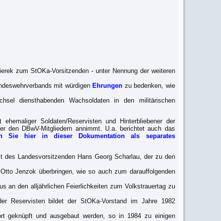
ierek zum StOKa-Vorsitzenden - unter Nennung der weiteren
Bundeswehrverbands mit würdigen
Ehrungen
zu bedenken, wie
chsel diensthabenden Wachsoldaten in den militärischen
hemaliger Soldaten/Reservisten und Hinterbliebener der
r den DBwV-Mitgliedern annimmt. U.a. berichtet auch das
n Sie hier in dieser Dokumentation als separates
it des Landesvorsitzenden Hans Georg Scharlau, der zu den
Otto Jenzok überbringen, wie so auch zum darauffolgenden
an den alljährlichen Feierlichkeiten zum Volkstrauertag zu
der Reservisten bildet der StOKa-Vorstand im Jahre 1982
ort geknüpft und ausgebaut werden, so in 1984 zu einigen