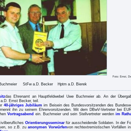
Foto: Ernst, De
D. Becker Hptm a.D. Bierek
itz
das Ehrenamt an Hauptfeldwebel Uwe Buchmeier ab. An der Übergab
D. Ernst Becker, teil.
ihr
40-jähriges Jubiläum
im Beisein des Bundesvorsitzenden des Bundesweh
rnennt ihn zu seinem Ehrenvorsitzenden. Mit dem DBwV-Vertreter bei EUROMI
ichen
Vortragsabend
ein. Buchmeier und sein Stellvertreter werden
im Rath
ivilberufliches
Orientierungsseminar
für ausscheidende Soldaten. In der F
sen, so z.B. zu
anonymen Vorwürfen
von rechtextremistischen Vorfällen 