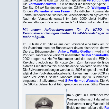
Caspari-Kaserne oder zur politisch geplanten
Versorgungsr
Die
Vorstandsneuwahl
1998 bestätigt die bisherige Spitze.
Der Stv. DBwV-Bundesvorsitzende, OStFw a.D.
Wolfgang O
für den
Waffendienst von Frauen
. Die örtlichen Kommande
Jahrtausendwechsel werden die Wachsoldaten zu Sylvester 
Nach der Vorstandsneuwahl im Jahr 2000 bleibt HptFw
Veranstaltungen für ausscheidende Soldaten und an den Besu
Mit neuen Auftragskonzepten für die NATO, wi
Personalveränderungen bleiben DBwV-Mandatsträger nic
mehr möglich.
Im Frühjahr 2001 gibt es aus dem Vorstand eine Kritik am ö
der Standortälteste der Bundeswehr davon distanziert; des
Die Stv. Bürgermeisterin
Anke v. Wittke-Grothenn
wird mit 
Vor dem Jahresende verstirbt unerwartet "
Mister Standortk
2002 sorgen nur HptFw Buchmeier und die aus der ERH-Kam
Kukutsch, jedoch nur für kurze Zeit. Zum Jahresende findet
aktiven Dienstverhältnis ausscheidende Soldaten selbst ann
Die Sylvesterbereisungen werden ab 2003 eingestellt, weil d
alljährlichen Volkstrauertagsfeierlichkeiten nimmt die StOKa
Noch vor Ablauf seines Mandats wird HptFw Buchmeier 
eingesetzt. Stellvertreter wird
StFw Helmut Wessels
. Die V
die StOKa Delmenhorst tätig geworden zu sein. StFw Wesse
Im August 2005 wählt der Vor
Wessels überrascht daraufhin
Stellvertreter mag Wessels h
Beide nehmen alsbald die
Re