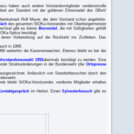
azu haben auch andere Vorstandsmitglieder verdienstvolle
glied am Standort mit der goldenen Ehrennadel des DBwV
Oberleutnant Rolf Meyer, der dem Vorstand schon angehörte.
räch
des gesamten StOKa-Vorstandes mit Oberbürgermeister
echsel gibt es kleine
Bierseidel
, die mit Süßigkeiten gefüllt
OKa-Spitze bestätigt.
deren Vorbereitung auf die Rückkehr ins Zivilleben. Das
uch in 1989.
0 weiterhin die Kasernenwachen. Ebenso bleibt es bei der
Vorstandsneuwahl 1992
abermals bestätigt zu werden. Eine
ende Strukturänderungen in der Bundeswehr (die
Ortspresse
sgezeichnet. Anlässlich von Standortbesuchen durch den
ndeswehr.
rek bleibt StOKa-Vorsitzender, verdiente Mitglieder erhalten
Kontaktgespräch
im Herbst. Einen
Sylvesterbesuch
gibt es