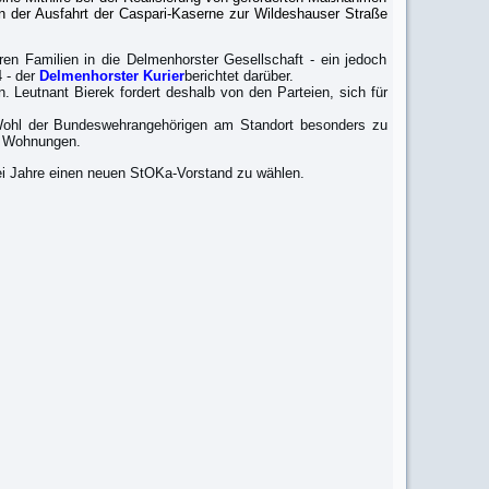
an der Ausfahrt der Caspari-Kaserne zur Wildeshauser Straße
en Familien in die Delmenhorster Gesellschaft - ein jedoch
4 - der
Delmenhorster Kurier
berichtet darüber.
. Leutnant Bierek fordert deshalb von den Parteien, sich für
Wohl der Bundeswehrangehörigen am Standort besonders zu
n Wohnungen.
i Jahre einen neuen StOKa-Vorstand zu wählen.