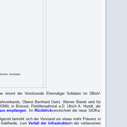
lmenh. Kreisblatt
e nimmt der Vorsitzende Ehemaliger Soldaten im DBwV-
rverbands, Oberst Bernhard Gertz. Werner Bierek wird für
L in Brüssel, Flottillenadmiral a.D. Ulrich A. Hundt, als
aus empfangen
. Im
Rückblick
verzeichnet der neue StOKa-
olgezeit bemüht sich der Vorstand um etwas mehr Präsenz in
in Adelheide, zum
Verfall der Infrastruktur
in der verlassenen