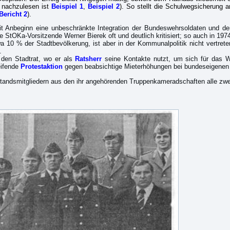
n nachzulesen ist
Beispiel 1
,
Beispiel 2
). So stellt die Schulwegsicherung 
Bericht 2
).
it Anbeginn eine unbeschränkte Integration der Bundeswehrsoldaten und der
 StOKa-Vorsitzende Werner Bierek oft und deutlich kritisiert; so auch in 197
 10 % der Stadtbevölkerung, ist aber in der Kommunalpolitik nicht vertreten
.
 den Stadtrat, wo er als
Ratsherr
seine Kontakte nutzt, um sich für das 
eifende
Protestaktion
gegen beabsichtige Mieterhöhungen bei bundeseigene
andsmitgliedern aus den ihr angehörenden Truppenkameradschaften alle zwe