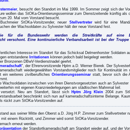
eform
.
stermeier
, besucht den Standort im Mai 1999. Im Sommer zeigt sich der V
ure wollen das StOKa-Orientierungsseminar zum Dienstzeitende künftig als 
zum 20. Mal vom Vorstand besucht.
 Buchmeier StOKa-Vorsitzender, neuer
Stellvertreter
wird für eine Manda
chen der Wachsoldaten zu Sylvester hält der neue Vorstand fest.
e für die Bundeswehr werden die Streitkräfte auf eine E
ht verschont. Eine kontinuierliche Verbandsarbeit ist bei der Trup
ffentlichen Interesse im Standort für das Schicksal Delmenhorster Soldaten 
wegen entstandene
Irritationen
können jedoch bald beigelegt werden.
der Bronzenen DBwV-Verdienstnadel geehrt.
ameradschaft
", der Ehrenvorsitzende Hptm a.D. Werner Bierek. Der Sylvester
eradschaft wiedergewählten Vorstandsmitglieder noch für Kontinuität im 
 ein weiteres zivilberufliches
Orientierungsseminar
statt, bevor sich die 
immt.
ie Wachsoldaten inzwischen von ihren Dienstvorgesetzten auch an Sylvester 
 weiterhin mit eigenen Kranzniederlegungen am städtischen Mahnmal teil.
versetzt. Neu am Standort, lässt sich
Hptm Jörg Klein
2004 zum StOK
orstandsarbeit beschränkt sich nun auf kameradschaftsinterne Belange. Kaum 
ls rückt zum StOKa-Vorsitzenden auf.
stand aus seiner Mitte den Oberst a.D. Jörg H.P. Zimmer zum Stellvertreter n
 mit einem Rücktritt, und Zimmer wird somit StOKa-Vorsitzender.
iernach erneut werden.
präsentation
der Standortkameradschaft am Standort wieder auf, und der Vor