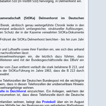
aillon 510 (m InstBtl 510) hervorging, in Delmenhorst ein.
tkameradschaft (StOKa) Delmenhorst im Deutschen
erek, akribisch genau weitergeführte Chronik leider in den
tand anlässlich umfangreicher, struktureller Auflösungen,
 den Schutz der in der Kaserne verwahrten StOKa-Dokumente
 Frühzeit der StOKa Delmenhorst berichten - bis hin zum Jahr
n.
 und Luftwaffe sowie ihrer Familien ein, wie sich dies anhand
nachvollziehen lässt.
eswehrwohnungen ein, die letztlich dazu führten, dass
Weiteren wird mit der Bundesgeschäftsstelle des DBwV ein
r vom Zaun entfernt verläuft die stark befahrene B 213, und
 es der StOKa-Führung im Jahre 1963, dass die B 213 durch
bewährt.
 die Telefonzellen der Deutschen Bundespost mit die wichtigste
nnern, dass in diesen Telefonzellen der unübersehbare Hinweis
deswehrangehörige wohnen.
lle in Deichhorst
einzurichten. Ein Anliegen, welchem der
Anzumerken ist, dass diese Telefonzelle durch die Deutsche
tenfamilien wohnen, belegt das
Protokoll
über ein im August
ine Mithilfe bei der Realisierung von geforderten Maßnahmen