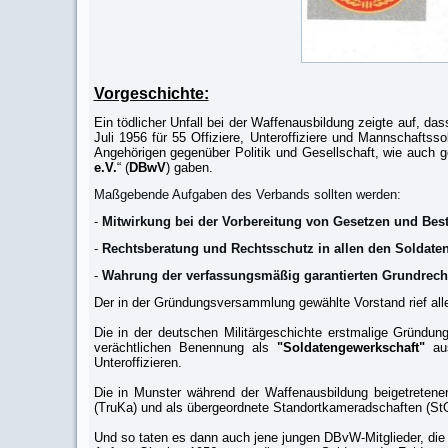
Vorgeschichte:
Ein tödlicher Unfall bei der Waffenausbildung zeigte auf, 
Juli 1956 für 55 Offiziere, Unteroffiziere und Mannschafts
Angehörigen gegenüber Politik und Gesellschaft, wie auch 
e.V.
“ (
DBwV
) gaben.
Maßgebende Aufgaben des Verbands sollten werden:
-
Mitwirkung bei der Vorbereitung von Gesetzen und Be
-
Rechtsberatung und Rechtsschutz in allen den Soldate
-
Wahrung der verfassungsmäßig garantierten Grundrech
Der in der Gründungsversammlung gewählte Vorstand rief all
Die in der deutschen Militärgeschichte erstmalige Gründun
verächtlichen Benennung als
"Soldatengewerkschaft"
aus
Unteroffizieren.
Die in Munster während der Waffenausbildung beigetretenen 
(TruKa) und als übergeordnete Standortkameradschaften (St
Und so taten es dann auch jene jungen DBvW-Mitglieder, die