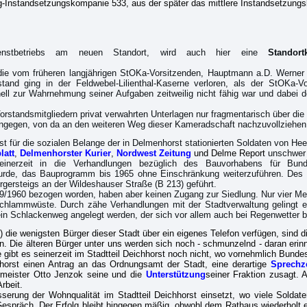
Instandsetzungskompanie 533, aus der später das mittlere Instandsetzungsbat
stbetriebs am neuen Standort, wird auch hier eine
Standor
e vom früheren langjährigen StOKa-Vorsitzenden, Hauptmann a.D. Werner Bi
nd ging in der Feldwebel-Lilienthal-Kaserne verloren, als der StOKa-Vors
nell zur Wahrnehmung seiner Aufgaben zeitweilig nicht fähig war und dabei
rstandsmitgliedern privat verwahrten Unterlagen nur fragmentarisch über die
ingegen, von da an den weiteren Weg dieser Kameradschaft nachzuvollziehe
für die sozialen Belange der in Delmenhorst stationierten Soldaten von Heer
latt
,
Delmenhorster Kurier
,
Nordwest Zeitung
und Delme Report
unschwer 
einerzeit in die Verhandlungen bezüglich des Bauvorhabens für Bund
rde, das Bauprogramm bis 1965 ohne Einschränkung weiterzuführen. Des 
ürgersteigs an der Wildeshauser Straße (B 213) geführt.
1960 bezogen worden, haben aber keinen Zugang zur Siedlung. Nur vier Mete
 Schlammwüste. Durch zähe Verhandlungen mit der Stadtverwaltung gelingt
ein Schlackenweg angelegt werden, der sich vor allem auch bei Regenwetter 
ch) die wenigsten Bürger dieser Stadt über ein eigenes Telefon verfügen, sind
en. Die älteren Bürger unter uns werden sich noch - schmunzelnd - daran eri
le gibt es seinerzeit im Stadtteil Deichhorst noch nicht, wo vornehmlich Bun
horst einen Antrag an das Ordnungsamt der Stadt, eine derartige
Sprechze
rmeister Otto Jenzok seine und die
Unterstützung
seiner Fraktion zusagt. 
rbeit.
sserung der Wohnqualität im Stadtteil Deichhorst einsetzt, wo viele Solda
espräch. Der Erfolg bleibt hingegen mäßig, obwohl dem Rathaus wiederholt e