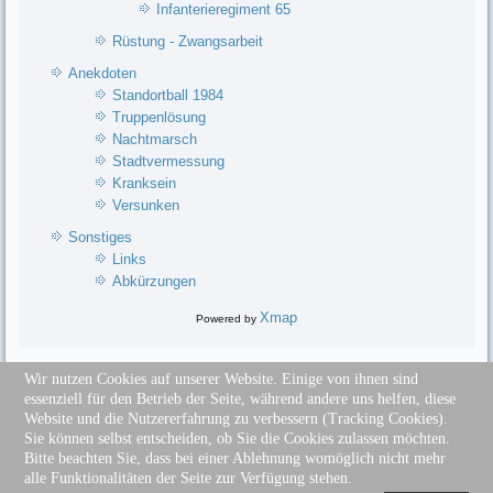
Infanterieregiment 65
Rüstung - Zwangsarbeit
Anekdoten
Standortball 1984
Truppenlösung
Nachtmarsch
Stadtvermessung
Kranksein
Versunken
Sonstiges
Links
Abkürzungen
Xmap
Powered by
Wir nutzen Cookies auf unserer Website. Einige von ihnen sind
essenziell für den Betrieb der Seite, während andere uns helfen, diese
Sitemap
Website und die Nutzererfahrung zu verbessern (Tracking Cookies).
Impressum
Sie können selbst entscheiden, ob Sie die Cookies zulassen möchten.
Datenschutz
Bitte beachten Sie, dass bei einer Ablehnung womöglich nicht mehr
Disclaimer
alle Funktionalitäten der Seite zur Verfügung stehen.