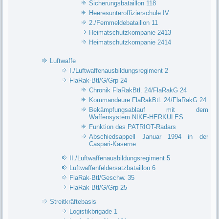
Sicherungsbataillon 118
Heeresunteroffizierschule IV
2./Fernmeldebataillon 11
Heimatschutzkompanie 2413
Heimatschutzkompanie 2414
Luftwaffe
I./Luftwaffenausbildungsregiment 2
FlaRak-Btl/G/Grp 24
Chronik FlaRakBtl. 24/FlaRakG 24
Kommandeure FlaRakBtl. 24/FlaRakG 24
Bekämpfungsablauf mit dem
Waffensystem NIKE-HERKULES
Funktion des PATRIOT-Radars
Abschiedsappell Januar 1994 in der
Caspari-Kaserne
II./Luftwaffenausbildungsregiment 5
Luftwaffenfeldersatzbataillon 6
FlaRak-Btl/Geschw. 35
FlaRak-Btl/G/Grp 25
Streitkräftebasis
Logistikbrigade 1