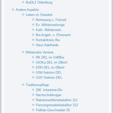
BwDLZ Oldenburg
Andere Aspekte
Leben im Standort
Betreuung u. Freizeit
Ev. Militärseelsorge
Kath. Militärseels.
Bw-Angeh. u. Ehrenamt
Kontaktkreis Bw
Haus Adelheide
Militärnahe Vereine
RK DEL im VdRBw
StOKa DEL im DBwV
ERH DEL im DBwV
GfW-Sektion DEL
GSP-Sektion DEL
Traditionspflege
290. Infanterie-Div
Nachschubtruppe
Raketenartilleriebataillon 112
Panzergrenadierbataillon 312
FlaRak-Geschwader 35