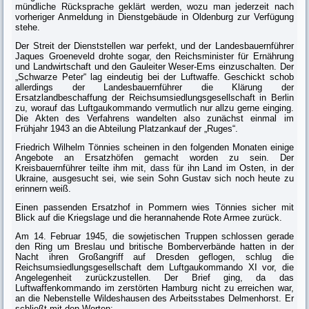
mündliche Rücksprache geklärt werden, wozu man jederzeit nach
vorheriger Anmeldung in Dienstgebäude in Oldenburg zur Verfügung
stehe.
Der Streit der Dienststellen war perfekt, und der Landesbauernführer
Jaques Groeneveld drohte sogar, den Reichsminister für Ernährung
und Landwirt­schaft und den Gauleiter Weser-Ems einzuschalten. Der
„Schwarze Peter“ lag eindeutig bei der Luftwaffe. Geschickt schob
allerdings der Landesbauernfüh­rer die Klärung der
Ersatzlandbeschaffung der Reichsumsiedlungsgesellschaft in Berlin
zu, worauf das Luftgaukommando vermutlich nur allzu gerne ein­ging.
Die Akten des Verfahrens wandelten also zunächst einmal im
Frühjahr 1943 an die Abteilung Platzankauf der „Ruges“.
Friedrich Wilhelm Tönnies scheinen in den folgenden Monaten einige
Ange­bote an Ersatzhöfen gemacht worden zu sein. Der
Kreisbauernführer teilte ihm mit,
dass
für ihn Land im Osten, in der
Ukraine, ausgesucht sei, wie sein Sohn Gustav sich noch heute zu
erinnern weiß.
Einen passenden Ersatzhof in Pommern wies Tönnies sicher mit
Blick auf die Kriegslage und die herannahende Rote Armee zurück.
Am 14. Februar 1945, die sowjetischen Truppen schlossen gerade
den Ring um Breslau und britische Bomberverbände hatten in der
Nacht ihren Großan­griff auf Dresden geflogen, schlug die
Reichsumsiedlungsgesellschaft dem Luftgaukommando XI vor, die
Angelegenheit zurückzustellen. Der Brief ging, da das
Luftwaffenkommando im zerstörten Hamburg nicht zu erreichen war,
an die Nebenstelle Wildeshausen des Arbeitsstabes Delmenhorst. Er
schließt mit den Worten: