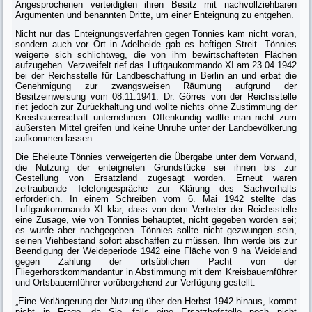
Angespro­chenen verteidigten ihren Besitz mit nachvollziehbaren
Argumenten und benannten Dritte, um einer Enteignung zu entgehen.
Nicht nur das Enteignungsverfahren gegen Tönnies kam nicht voran,
sondern auch vor Ort in Adelheide gab es heftigen Streit. Tönnies
weigerte sich schlichtweg, die von ihm bewirtschafteten Flächen
aufzugeben. Verzweifelt rief das Luftgaukommando XI am 23.04.1942
bei der Reichsstelle für Landbe­schaffung in Berlin an und erbat die
Genehmigung zur zwangsweisen Räu­mung aufgrund der
Besitzeinweisung vom 08.11.1941. Dr. Görres von der Reichsstelle
riet jedoch zur Zurückhaltung und wollte nichts ohne Zustim­mung der
Kreisbauernschaft unternehmen. Offenkundig wollte man nicht zum
äußersten Mittel greifen und keine Unruhe unter der Landbevölkerung
aufkommen lassen.
Die Eheleute Tönnies verweigerten die Übergabe unter dem Vorwand,
die Nutzung der enteigneten Grundstücke sei ihnen bis zur
Gestellung von Ersatz­land zugesagt worden. Erneut waren
zeitraubende Telefongespräche zur Klä­rung des Sachverhalts
erforderlich. In einem Schreiben vom 6. Mai 1942 stellte das
Luftgaukommando XI klar,
dass
von dem Vertreter der Reichsstelle
eine Zusage, wie von Tönnies behauptet, nicht gegeben worden sei;
es wurde aber nachgegeben. Tönnies sollte nicht gezwungen sein,
seinen Viehbestand sofort abschaffen zu müssen. Ihm werde bis zur
Beendigung der Weideperiode 1942 eine Fläche von 9 ha Weideland
gegen Zahlung der ortsüblichen Pacht von der
Fliegerhorstkommandantur in Abstimmung mit dem Kreisbauernführer
und Ortsbauernführer vorübergehend zur Verfügung gestellt.
„Eine Verlängerung der Nutzung über den Herbst 1942 hinaus, kommt
nicht in Frage, da Sie, falls eine Ersatzhofstelle noch nicht