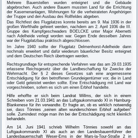
Mehrere Bauerstellen wurden enteignet und die Gebäude
abgebrochen. Auch andere Bauern mussten Land für die Errichtung
der Kasernenanlagen, Woh­nungen für die verheirateten Angehörigen
der Truppe und den Ausbau des Rollfeldes abgeben.
Das Richtfest des Flugplatzes konnte bereits am 9. Mai 1936 in der
großen Werfthalle gefeiert werden, nachdem am 2. April 1936 die III.
Gruppe des Kampfgeschwaders BOELCKE unter Major Abernetti
nach Adelheide verlegt worden war. Gegen Ende desselben Jahres
war der Flugplatzbau praktisch abgeschlossen.
Im Jahre 1940 sollte der Flugplatz Delmenhorst-Adelheide dann
nochmals erweitert und dafür wiederum bäuerlicher Besitz enteignet
und dem Deut­schen Reich übertragen werden.
Rechtsgrundlage für entsprechende Verfahren war das am 29.03.1935
erlassene Reichsgesetz über die Landbeschaffung für Zwecke der
Wehrmacht. Der § 2 dieses Gesetzes sah eine angemessene
Entschädigung für den betroffenen Grundeigentümer vor, die in Land
oder Geld geleistet werden sollte. Eine Ent­schädigung mit Land war
vorgeschrieben, sofern es sich um einen Erbhof han­delte.
Hilfe erhoffte er sich beim Landrat Willms, der sich in einem
Schreiben vom 21.03.1941 an das Luftgaukommando XI in Hamburg-
Blankenese für ihn ver­wandte. Er fragte an, ob es wirklich notwendig
sei,
dass
Tönnies „seinen alten wunderschönen Erbhof aufgeben“
solle. Zumindest möge man ihn bei der Ent­schädigung nicht kleinlich
behandeln.
Am 14. Juni 1941 schrieb Wilhelm Tönnies sowohl an das
Luftgaukommando XI als auch an den Landesbauernführer der
Landesbauernschaft Weser-Ems in der Mars-la-Tour-Straße 2 in