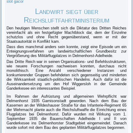
slot gacor
Landwirt siegt über
Reichsluftfahrtministerium
Den heutigen Menschen stellt sich die Diktatur des Dritten Reiches
verein­facht als ein festgefügter Machtblock dar, dem der Einzelne
schutzlos und ohne Recht gegenüberstand, wenn er mit der
Staatsautorität in Konflikt kam.
Dass dies manchmal anders sein konnte, zeigt eine Episode um ein
Enteignungsverfahren um landwirtschaftlichen Grundbesitz zur
Vergrößerung des Militärflugplatzes in Delmenhorst-Adelheide.
Das Dritte Reich war in seinen Organisations- und Befehlsstrukturen,
wie neu­ere Forschungen nachweisen konnten, durchaus nicht
monolithisch. Eine Anzahl verschiedener Instanzen und
konkurrierender Gruppen befehdeten sich gegenseitig und minderten
die Wirksamkeit staatlich-politischen Han­delns. Auch dafür ist die
Auseinandersetzung um den Hof Wiggersloh in der Gemeinde
Ganderkesee ein interessantes Beispiel.
Im Rahmen der Aufrüstung und allgemeinen Wehrpflicht war
Delmenhorst 1935 Garnisonstadt geworden. Nach dem Bau der
Kasernen an der Wildeshau­ser Straße für das Infanterie-Regiment 65
der Wehrmacht plante auch die Reichsluftwaffe die Einrichtung eines
Flugplatzes bei Delmenhorst. Dafür wurden mit Wirkung vom 1.
September 1935 die Bauerschaften Adelheide I und II von
Ganderkesee ins Delmenhorster Stadtgebiet eingemeindet. Danach
wurde sofort mit dem Bau des geplanten Militärflugplatzes begonnen.