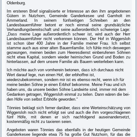
Oldenburg.
Im ersteren Brief signalisierte er Interesse an den ihm angebotenen
Gütern in Nutzhorn, Gemeinde Ganderkesee und Garnholt im
Ammerland. In seinem fünfseitigen Schreiben an den
Landesbauernführer betont er noch einmal seine grundsätzliche
Verhandlungsbereitschaft und seine außerordentlich schwie­rige Lage:
„
Dass
meine Lage außerordentlich schwer ist, wird auch der Herr
Landesbauernführer nicht verkennen können. Der Hof in Wiggersloh
ist schon über 400 Jahre in der Familie meiner Frau. Ich selbst
stamme auch aus einer alten Bauernfamilie. Ich fühle mich deswegen
gezwungen, meinen beiden zum Heeresdienst einberufenen Söhnen
nicht etwa Kapital, sondern wieder heimischen Grund und Boden zu
hinterlassen, auf dem unsere Familie als Bau­ern weiterleben kann.
Ich möchte auch von vornherein betonen,
dass
ich durchaus nicht
Wert darauf lege, nun einen Hof, der erbhoffrei ist,
wiederzubekommen, sondern mir ist es ebenso recht, wenn ich für
meine beiden Söhne je einen Erbhof bekomme. Meine Frau und ich
haben uns, da unsere beiden Söhne Landwirte sind, immer mit dem
Gedanken getragen, Wiggersloh einmal zu teilen. Dann wären die bei­
den Höfe von selbst Erbhöfe geworden.“
Tönnies beklagt sich ferner darüber,
dass
eine Werteinschätzung von
Wiggers­loh noch nicht erfolgt sei und auch die ihm vorgeschlagenen
fünf Höfe, mit denen er sich nachfolgend auseinandersetzt,
kostenmäßig nicht zu taxieren seien.
Angeboten waren Tönnies das ebenfalls in der heutigen Gemeinde
Ganderke­see liegende etwa 75 ha große Gut Nutzhorn, für das die