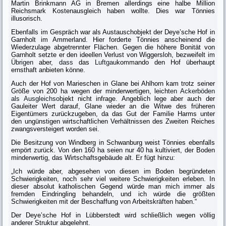
Martin Brinkmann AG in Bremen allerdings eine halbe Million
Reichsmark Kostenausgleich haben wollte. Dies war Tönnies
illusorisch.
Ebenfalls im Gespräch war als Austauschobjekt der Deye’sche Hof in
Garn­holt im Ammerland. Hier forderte Tönnies anscheinend die
Wiederzulage abgetrennter Flächen. Gegen die höhere Bonität von
Garnholt setzte er den ideellen Verlust von Wiggersloh, bezweifelt im
Übrigen
aber,
dass
das
Luftgau
kommando den Hof überhaupt
ernsthaft anbieten könne.
Auch der Hof von Marieschen in Glane bei Ahlhorn kam trotz seiner
Größe von 200 ha wegen der minderwertigen, leich
ten Ackerböden
als Ausgleichsob
jekt nicht infrage. Angeblich lege aber auch der
Gauleiter Wert darauf, Glane wieder an die Witwe des früheren
Eigentümers zurückzugeben, da das Gut der Familie Harms unter
den ungünstigen wirtschaftlichen Verhältnissen des Zweiten Reiches
zwangsversteigert worden sei.
Die Besitzung von Windberg in Schwanburg weist Tönnies ebenfalls
empört zurück. Von den 160 ha seien nur 40 ha kultiviert, der Boden
minderwertig, das Wirtschaftsgebäude alt. Er fügt hinzu:
„Ich würde aber, abgesehen von diesen im Boden begründeten
Schwierig­keiten, noch sehr viel weitere Schwierigkeiten erleben. In
dieser absolut katho­lischen Gegend würde man mich immer als
fremden Eindringling behandeln, und ich würde die größten
Schwierigkeiten mit der Beschaffung von Arbeits­kräften haben.“
Der Deye’sche Hof in Lübberstedt wird schließlich wegen völlig
anderer Struktur abgelehnt.