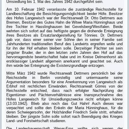
Umsiedlung bis 1. Mai des Jahres 1942 durchgeführt sein.
Am 10. Februar 1942
veranlasste
die zuständige Reichsstelle für
Landbeschaf­fung die Besichtigungsmöglichkeit beider Höfe. Besitzer
des Hofes Lange­wisch war der Rechtsanwalt Dr. Otto Dettmers aus
Bremen, Besitzer des Gutes Hahn die Witwe Maria Hünninghaus und
ihre Tochter in Hasslinghausen bei Gevelsberg/Westfalen. Beide
wehrten sich sofort auf das heftigste gegen die drohende Enteignung
ihres Besitzes als Ersatzlandgestellung für Tönnies. Dr. Dettmers
gab vor,
dass
einer seiner vier Söhne den in seiner Familie seit
Jahrhunderten traditionellen Beruf des Landwirts ergreifen wolle und
für ihn der Hof erhalten bleiben solle. Derzeitiger Pächter sei sein
jüngster Bruder, der in den letzten zehn Jahren den Hof auf das
hervorragendste bewirtschaftet habe und im Kreise Delmenhorst als
erstklassiger Landwirt allgemein aner­kannt und geachtet sei. Auch
ihm würde bei Enteignung die Existenzgrundlage entzogen.
Mitte März 1942 wurde Rechtsanwalt Dettmers persönlich bei der
Reichsstelle in Berlin vorstellig und untermauerte seine
Argumentation besonders für eine Anerkennung von Langewisch als
Erbhof mit rechtlichen Einwänden. Rechts­anwalt Görres von der
Reichsstelle entschied,
dass
nach erfolgter Nachprüfung der
Eigentümer- und Pächterverhältnisse eine Inanspruchnahme des
Hofes Langewisch für Umsiedlungszwecke nicht erfolgen könne
(13.03.1942). Blieb also noch das Gut Hahn! Auch dieses war
verpachtet und sollte den Enkeln der Maria Hünninghaus, für die
deren Schwiegersohn, der Holzhändler Friedrich Seile stritt, erhalten
bleiben. Der jüngste Sohn solle sofort nach Beendigung des Krieges
Land- und Forstwirtschaft studieren.
Die Landesbauernschaft Weser-Ems wollte sich wegen der