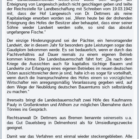
Enteignung von Langewisch jedoch nicht geschlagen geben und teilte
der Reichsstelle für Land­beschaffung mit Schreiben vom 19.03.1942
mit,
dass
der Hof Langewisch von Dr. Dettmers als reine
Kapitalanlage erworben worden sei. „Wenn heute bei der drohenden
Enteignung des Hofes der Besitzer aber behauptet,
dass
einer sei­ner
Söhne wieder Landwirt werden solle, so sind das absolut
ungefangene Fische.“
Der einzige Hinderungsgrund sei der Pächter, ein hervorragender
Landwirt, der in diesem Jahr für besonders gute Leistungen sogar das
Gaudiplom bekom­men werde. Es sei bedauerlich, wenn er durch das
Pachtverhältnis auf Dauer niemals zu einem eigenen Betrieb
kommen könne. Die Landesbauernschaft fährt fort: „Da nach dem
Kriege die Aussichten auch für kapitallos tüchtige Bauern und
Landwirte zur Erlangung eines eigenen Betriebes im neuen deut­schen
Osten aussichtsreicher denn je sind, halte ich es sogar für vorteilhaft,
wenn durch die Inanspruchnahme des H
ofes einem so vorzüglichen
Wirt
schafter rein anregungsmäßig Veranlassung gegeben wird, auf
dem Wege der Neubildung deutschen Bauerntums sich selbständig
zu machen.“
Ihrerseits bringt die Landesbauernschaft zwei Höfe des Kaufmanns
Pauly in Großenkneten und Ahlhorn zur möglichen Übernahme durch
Tönnies ins Gespräch.
Rechtsanwalt Dr. Dettmers aus Bremen benannte
seinerseits u.a.
das Gut Dau
elsberg in Delmenhorst als für Umsiedlungszwecke
geeignet.
Damit war das Verfahren erst einmal wieder steckengeblieben. Alle