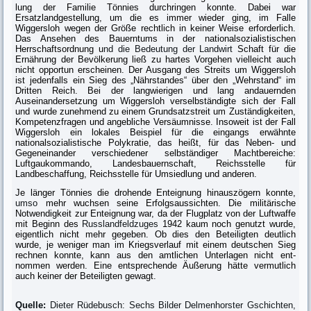
lung der Familie Tönnies durchringen konnte. Dabei war
Ersatzlandgestel­lung, um die es immer wieder ging, im Falle
Wiggersloh wegen der Größe rechtlich in keiner Weise erforderlich.
Das Ansehen des Bauerntums in der nationalsozialistischen
Herrschaftsordnung u
nd die Bedeutung der Landwirt
Schaft für die
Ernährung der Bevölkerung ließ zu hartes Vorgehen vielleicht auch
nicht opportun erscheinen. Der Ausgang des Streits um Wiggersloh
ist jedenfalls ein Sieg des „Nährstandes“ über den „Wehrstand“ im
Dritten Reich. Bei der langwierigen und lang andauernden
Auseinandersetzung um Wiggers­loh verselbständigte sich der Fall
und wurde zunehmend zu einem Grundsatz­streit um Zuständigkeiten,
Kompetenzfragen und angebliche Versäumnisse. Insoweit ist der Fall
Wiggersloh ein lokales Beispiel für die eingangs erwähnte
nationalsozialistische Polykratie, das heißt, für das Neben- und
Gegeneinander verschiedener selbständiger Machtbereiche:
Luftgaukommando, Landesbau­ernschaft, Reichsstelle für
Landbeschaffung, Reichsstelle für Umsiedlung und anderen.
Je länger Tönnies die drohende Enteignung hinauszögern konnte,
umso
mehr wuchsen seine Erfolgsaussichten. Die militärische
Notwendigkeit zur Ent­eignung war, da der Flugplatz von der Luftwaffe
mit Beginn des
Russlandfeldzuges
1942 kaum noch genutzt wurde,
eigentlich nicht mehr gegeben. Ob dies den Beteiligten deutlich
wurde, je weniger man im Kriegsverlauf mit einem deutschen Sieg
rechnen konnte, kann aus den amtlichen Unterlagen nicht ent­
nommen werden. Eine entsprechende Äußerung hätte vermutlich
auch keiner der Beteiligten gewagt.
Quelle:
Dieter Rüdebusch: Sechs Bilder Delmenhorster Gschichten,