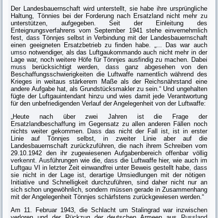
Der Landesbauernschaft wird unterstellt, sie habe ihre ursprüngliche
Haltung, Tönnies bei der Forderung nach Ersatzland nicht mehr zu
unterstützen, aufge­geben. Seit der Einleitung des
Enteignungsverfahrens vom September 1941 stehe einvernehmlich
fest,
dass
Tönnjes selbst in Verbindung mit der Landes­bauernschaft
einen geeigneten Ersatzbetrieb zu finden habe. „... Das war auch
umso
notwendiger, als das Luftgaukommando auch nicht mehr in der
Lage war, noch weitere Höfe für Tönnjes ausfindig zu machen. Dabei
muss
berück­sichtigt werden,
dass
ganz abgesehen von den
Beschaffungsschwierigkeiten die Luftwaffe namentlich während des
Krieges in weitaus stärkerem Maße als der Reichsnährstand eine
andere Aufgabe hat, als Grundstücksmakler zu sein.“ Und ungehalten
fügte der Luftgauintendant hinzu und wies damit jede Verant­wortung
für den unbefriedigenden Verlauf der Angelegenheit von der Luft­waffe:
„Heute nach über zwei Jahren ist die Frage der
Ersatzlandbeschaffung im Gegensatz zu allen anderen Fällen noch
nichts weiter gekommen.
Dass
das nicht der Fall ist, ist in erster
Linie auf Tönnjes selbst, in zweiter Linie aber auf die
Landesbauernschaft zurückzuführen, die nach ihrem Schreiben vom
29.10.1942 den ihr zugewiesenen Aufgabenbereich offenbar völlig
v
erkennt. Aus
führungen wie die,
dass
die Luftwaffe hier, wie auch im
Luftgau VI in letzter Zeit einwandfrei unter Beweis gestellt habe,
dass
sie nicht in der Lage ist, derar­tige Umsiedlungen mit der nötigen
Initiative und Schnelligkeit durchzufüh­ren, sind daher nicht nur an
sich schon ungewöhnlich, sondern müssen gerade in Zusammenhang
mit der Angelegenheit Tönnjes schärfstens zurückgewie­sen werden.“
Am 11. Februar 1943, die Schlacht um Stalingrad war inzwischen
verloren und der Rückzug der deutschen Armeen aus
Russland