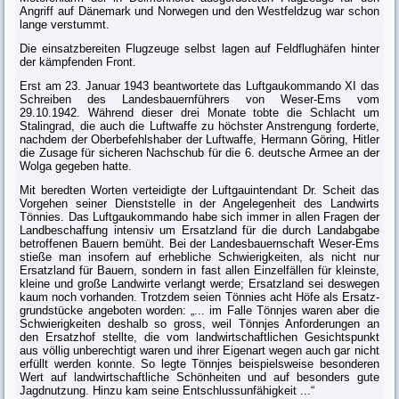
Angriff auf Dänemark und Norwegen und den Westfeldzug war schon
lange verstummt.
Die einsatzbereiten Flugzeuge selbst lagen auf Feldflughäfen hinter
der kämp­fenden Front.
Erst am 23. Januar 1943 beantwortete das Luftgaukommando XI das
Schreiben des Landesbauernführers von Weser-Ems vom
29.10.1942. Während dieser drei Monate tobte die Schlacht um
Stalingrad, die auch die Luftwaffe zu höch­ster Anstrengung forderte,
nachdem der Oberbefehlshaber der Luftwaffe, Hermann Göring, Hitler
die Zusage für sicheren Nachschub für die 6. deut­sche Armee an der
Wolga gegeben hatte.
Mit beredten Worten verteidigte der Luftgauintendant Dr. Scheit das
Vorge­hen seiner Dienststelle in der Angelegenheit des Landwirts
Tönnies. Das Luft­gaukommando habe sich immer in allen Fragen der
Landbeschaffung intensiv um Ersatzland für die durch Landabgabe
betroffenen Bauern bemüht. Bei der Landesbauernschaft Weser-Ems
stieße man insofern auf erhebliche Schwierig­keiten, als nicht nur
Ersatzland für Bauern, sondern in fast allen Einzelfällen für kleinste,
kleine und große Landwirte verlangt werde; Ersatzland sei deswe­gen
kaum noch vorhanden. Trotzdem seien Tönnies acht Höfe als Ersatz­
grundstücke angeboten worden: „... im Falle Tönnjes waren aber die
Schwie­rigkeiten deshalb so gross, weil Tönnjes Anforderungen an
den Ersatzhof stellte, die vom landwirtschaftlichen Gesichtspunkt
aus völlig unberechtigt waren und ihrer Eigenart wegen auch gar nicht
erfüllt werden konnte. So legte Tönnjes beispielsweise besonderen
Wert auf landwirtschaftliche Schönheiten und auf besonders gute
Jagdnutzung. Hinzu kam seine Entschlussunfä­higkeit ...“