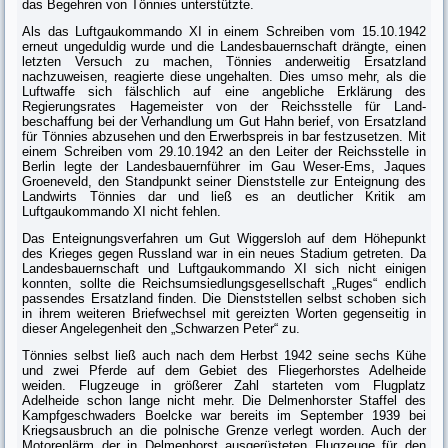
das Begehren von Tönnies unterstützte.
Als das Luftgaukommando XI in einem Schreiben vom 15.10.1942
erneut ungeduldig wurde und die Landesbauernschaft drängte, einen
letzten Versuch zu machen, Tönnies anderweitig Ersatzland
nachzuweisen, reagierte diese ungehalten. Dies
umso
mehr, als die
Luftwaffe sich fälschlich auf eine angebli­che Erklärung des
Regierungsrates Hagemeister von der Reichsstelle für Land­
beschaffung bei der Verhandlung um Gut Hahn berief, von Ersatzland
für Tönnies abzusehen und den Erwerbspreis in bar festzusetzen. Mit
einem Schreiben vom 29.10.1942 an den Leiter der Reichsstelle in
Berlin legte der Landesbauernführer im Gau Weser-Ems, Jaques
Groeneveld, den Standpunkt seiner Dienststelle zur Enteignung des
Landwirts Tönnies dar und ließ es an deutlicher Kritik am
Luftgaukommando XI nicht fehlen.
Das Enteignungsverfahren um Gut Wiggersloh auf dem Höhepunkt
des Krie­ges gegen Russland war in ein neues Stadium getreten. Da
Landesbauernschaft und Luftgaukommando XI sich nicht einigen
ko
nn
ten, sollte die Reichsum­siedlungsgesellschaft „Ruges“ endlich
passendes Ersatzland finden. Die Dienst­stellen selbst schoben sich
in ihrem weiteren Briefwechsel mit gereizten Wor­ten gegenseitig in
dieser Angelegenheit den „Schwarzen Peter“ zu.
Tönnies selbst ließ auch nach dem Herbst 1942 seine sechs Kühe
und zwei Pferde auf dem Gebiet des Fliegerhorstes Adelheide
weiden. Flugzeuge in grö­ßerer Zahl starteten vom Flugplatz
Adelheide schon lange nicht mehr. Die Delmenhorster Staffel des
Kampfgeschwaders Boelcke war bereits im Septem­ber 1939 bei
Kriegsausbruch an die polnische Grenze verlegt worden. Auch der
Motorenlärm der in Delmenhorst ausgerüsteten Flugzeuge für den