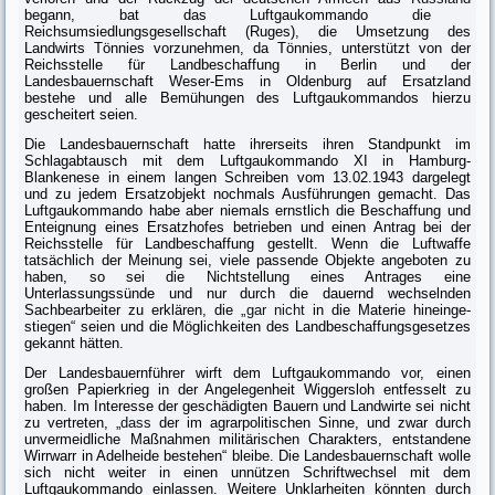
begann, bat das Luft­gaukommando die
Reichsumsiedlungsgesellschaft (Ruges), die Umsetzung des
Landwirts Tönnies vorzunehmen, da Tönnies, unterstützt von der
Reichs­stelle für Landbeschaffung in Berlin und der
Landesbauernschaft Weser-Ems in Oldenburg auf Ersatzland
bestehe und alle Bemühungen des Luftgaukomman­dos hierzu
gescheitert seien.
Die Landesbauernschaft hatte ihrerseits ihren Standpunkt im
Schlagabtausch mit dem Luftgaukommando XI in Hamburg-
Blankenese in einem langen Schreiben vom 13.02.1943 dargelegt
und zu jedem Ersatzobjekt nochmals Aus­führungen gemacht. Das
Luftgaukommando habe aber niemals ernstlich die Beschaffung und
Enteignung eines Ersatzhofes betrieben und einen Antrag bei der
Reichsstelle für Landbeschaffung gestellt. Wenn die Luftwaffe
tatsächlich der Meinung sei, viele passende Objekte angeboten zu
haben, so sei die Nicht­stellung eines Antrages eine
Unterlassungssünde und nur durch die dauernd wechselnden
Sachbearbeiter zu erklären, die „
gar nicht
in die Materie hineinge­
stiegen“ seien und die Möglichkeiten des Landbeschaffungsgesetzes
gekannt hätten.
Der Landesbauernführer wirft dem Luftgaukommando vor, einen
großen Papierkrieg in der Angelegenheit Wiggersloh entfesselt zu
haben. Im Interesse der geschädigten Bauern und Landwirte sei nicht
zu vertreten, „
dass
der im agrarpolitischen Sinne, und zwar durch
unvermeidliche Maßnahmen militäri­schen Charakters, entstandene
Wirrwarr in Adelheide bestehen“ bleibe. Die Landesbauernschaft wolle
sich nicht weiter in einen unnützen Schriftwechsel mit dem
Luftgaukommando einlassen. Weitere Unklarheiten könnten durch