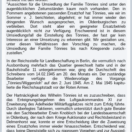
"Aussichten für die Umsiedlung der Familie Tönnies sind unter den
augen­blicklichen Zeitumständen kaum noch vorhanden. Den in
Pommern angebo­tenen passenden Ersatzhof hat Tönnies, wie wir im
Sommer v. J. berichteten, abgelehnt; er hat immer wieder den
dringenden Wunsch ausgesprochen, im Oldenburgischen zu
verbleiben. Dort steht aber ein geeigneter Ersatzbetrieb
augenblicklich nicht zur Verfügung. Erschwerend ist in diesem
Umsiedlungs­fall die Einstellung des Tönnies, der fast gar kein
Interesse an einer Umsetzung zu erkennen gibt. Wir gestatten uns,
unter diesen Verhältnissen den Vorschlag zu machen, die
Umsiedlung der Familie Tönnies bis nach Kriegsende zurück­
zustellen."
In der Reichsstelle für Landbeschaffung in B
erlin, die vermutlich nach
Aus
bombung mehrfach das Quartier gewechselt hatte und in der
Bauhofstraße 11 untergekommen war, ging die Durchschrift des
Schreibens vom 14.02.1945 am 20. des Monats ein. Der zuständige
Bearbeiter verfügte die Wiedervorlage des Vorgangs
„Tönnies/Wiggersloh“ auf den 2. Juni 1945. Am 2. Mai 1945 kapitu­
lierte die Reichshauptstadt vor der Roten Armee.
Der Hartnäckigkeit des Wilhelm Tönnies ist es zuzuschreiben,
dass
das Ent­eignungsbegehren des Luftgaukommandos XI zur
Erweiterung des Adelheider Militärflugplatzes nicht zum Erfolg führte.
Durch überlegtes Taktieren, ver­mutlich unterstützt durch gute Berater
wie den Sachbearbeiter Erwin Knobloch bei der Landesbauernschaft
in Oldenburg, der nach dem Kriege Auktio­nator und Rechtsbeistand in
Delmenhorst war, konnte er eine Entscheidung über die Zuweisung
eines Ersatzhofes immer wieder hinausschieben. Entschei­dend war,
dass
keine Dienststelle sich zu rigorosem Vorgehen und zur Aussied­