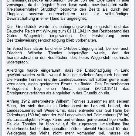
Umsiedlungszwecke erforderlich, werde von der Eigentümerin aber
verweigert, da ihr jüngster Sohn diese weiter bewirtschaf­ten wolle.
Kreisbauernführer Strudthoff betrachte den Besitz als durch den
Flugplatz sowieso durchschnitten und zur selbständigen
Bewirtschaftung in einer Hand als ungeeignet.
Das Grundstück wurde als enteignungswürdig eingestuft und das
Deutsche Reich mit Wirkung zum 01.11.1941 in den Restbestand des
Gutes Wiggersloh eingewiesen. Die Festsetzung einer
Besitzeinweisungsentschädigung blieb vorb
ehalten.
Im
Anschluss
daran fand eine Ortsbesichtigung statt, bei der auch
Friedrich Wilhelm Tönnies angetroffen wurde, der der
Inanspruchnahme der Restflä­chen des Hofes Wiggersloh nochmals
widersprach.
Allerdings wurde eingeräumt,
dass
die Entschädigung in Land
gewährt werden sollte, worauf kein gesetzlicher Anspruch bestand.
Die Familie Tönnies und die Landesbauernschaft sollten gemeinsam
versuchen, einen geeigneten Ersatz zu finden. Das Delmenhorster
Amtsgericht trug einen Monat später (20.10.1941) das
Enteignungsverfahren als eingeleitet in das Grundbuch ein.
Anfang 1942 unterbreitete Wilhelm Tönnies zusammen mit seinem
Sohn, der sich damals in Delmenhorst im Lazarett befand, der
Landesbauernschaft Weser-Ems,
dass
entweder das Gut Hahn bei
Oldenburg (160 ha) oder der Hof Langewisch bei Delmenhorst (76 ha)
als Ersatzobjekt in Frage käme und er diese gerne besichtigen wolle.
Da die Tönnies im Hinblick auf die zugesagte
Umsiedlung ihre
Rinderherde bisher durchgehalten hätten, obwohl Grünland für den
Weidegang des Viehs nicht mehr vorhanden sei, müsse die