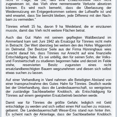
zugewiesen ist, das Vieh ohne nennenswerte Verluste absetzen
können. Es wird noch bemerkt,
dass
die Überlassung der
Weidennutzung ein Entgegenkommen seitens der Luftwaffe ist und
wird erwartet, dass Sie bemüht bleiben, jede Differenz mit den Nach­
barn zu vermeiden.“
Tönnies erhielt 15 ha, davon 9 ha Weideland, die er einzäunen
musste
, damit das Vieh nicht weitere Flächen betrat.
Auch das Gut Hahn mit seinem gepflegten Waldbestand im
Ammerland kam seit Juni 1942 als Ersatzgut für Tönnies nicht mehr
in Betracht. Der Wert über­stieg bei weitem den des Hofes Wiggersloh
im Delmetal. Der Besitzer Seile aus der Firma Hünninghaus wies
zurecht darauf hin,
dass
Tönnies nur Anrecht auf eine finanzielle
Entschädigung habe. Es sei unbillig, den für seinen Sohn, der Volks-
und Forstwirtschaft zu studieren begonnen habe und derzeit im Felde
stehe, reservierten Besitz zugunsten eines nicht
ersatzlandberechtigten Bauern wegzunehmen und diesen sich selbst
etwas suchen zu lassen.
Auf einer Verhandlung in Varel nahmen alle Beteiligten Abstand von
einer Inanspruchnahme des Gutes Hahn für Tönnies. Deutlich wurde
bei der Unter­handlung,
dass
die Landesbauernschaft, so wenigstens
der zuständige Sachbear­beiter Knobloch, als Entschädigung für
Tönnies auf einem geeigneten Ersatz­betrieb bestehen werde.
Damit war für Tönnies die größte Gefahr, lediglich mit Geld
entschädige zu werden und sich selbst einen Hof suchen zu müssen,
gebannt. Die Landesbau­ernschaft Weser-Ems stand nun hinter ihm.
Es scheint nach der Aktenlage,
dass
der Sachbearbeiter Knobloch