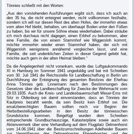
Tönnies schließt mit den Worten:
„Aus den vorstehenden Ausführungen ergibt sich,
dass
ich auch an
den 35 ha, die nicht enteignet werden, nicht vollkommen festhalte,
sondern ich will nur diesen Rest des alten Hofes, der immerhin etwas
vom alten Hof bleibt, behal­ten, um überhaupt Boden unter den Füßen
zu haben, bis wir für unsere Söhne etwas wiederhaben. Dabei sträube
ich mich durchaus nicht dagegen, einen Erb­hof zu bekommen, aber
eine Familie, die von einem Stammhof wie Wiggers­loh kommt,
möchte immerhin wieder einen Stammhof haben, der sich mit
Wiggersloh wenigstens annähernd vergleichen
lässt
, und eine
Familie, die seit undenklichen Zeiten in dieser Gegend gelebt hat,
möchte auch gern in der alten Heimat bleiben.“
Da die Angelegenheit nicht vorankam, wurde das Luftgaukommando
XI in Hamburg im Sommer 1941 ungeduldig und bat mit Schreiben
vom 30. Juli 1941 die Reichsstelle für Landbeschaffung in Berlin um
Durchführung der Ent­eignung des gesamten Besitzes der Ehefrau
Anna Tönnies geb. Linnemann nach den Bestimmungen des
Gesetzes über die Landbeschaffung für Zwecke der Wehrmacht vom
29.03.1935. Auch die Kreis- und Landesbauernschaft Weser-Ems mit
Sitz in Oldenburg sei damit einverstanden,
dass
an Tönnies der
Kaufpreis bezahlt werde, da sein Besitz kein Erbhof sei. Die
ersatzberechtigten Bauern sollten noch vor Beginn der
Herbstbestellungsarbeiten in den Besitz der tönniesschen
Grundstücke kommen. Beigefügt wurden dem Schreiben
entsprechende Grundbuchauszüge, Katasterpläne sowie auch ein
Aktenver­merk über eine Verhandlung auf dem Flugplatz Delmenhorst
vom 14.06.1941 über die Besitzumschreibungen Adelheider Bauern
zur Vergrößerung des Delmenhorster Fliegerhorstes und der