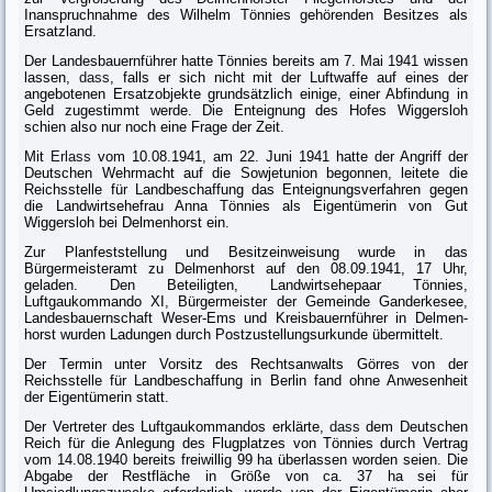
Inanspruchnahme des Wilhelm Tönnies gehörenden Besitzes als
Ersatzland.
Der Landesbauernführer hatte Tönnies bereits am 7. Mai 1941 wissen
lassen,
dass
, falls er sich nicht mit der Luftwaffe auf eines der
angebotenen Ersatzob­jekte grundsätzlich einige, einer Abfindung in
Geld zugestimmt werde. Die Enteignung des Hofes Wiggersloh
schien also nur noch eine Frage der Zeit.
Mit
Erlass
vom 10.08.1941, am 22. Juni 1941 hatte der Angriff der
Deutschen Wehrmacht auf die Sowjetunion begonnen, leitete die
Reichsstelle für Land­beschaffung das Enteignungsverfahren gegen
die Landwirtsehefrau Anna Tön­nies als Eigentümerin von Gut
Wiggersloh bei Delmenhorst ein.
Zur Planfeststellung und Besitzeinweisung wurde in das
Bürgermeisteramt zu Delmenhorst auf den 08.09.1941, 17 Uhr,
geladen. Den Beteiligten, Landwirts­ehepaar Tönnies,
Luftgaukommando XI, Bürgermeister der Gemeinde Gan­derkesee,
Landesbauernschaft Weser-Ems und Kreisbauernführer in Delmen­
horst wurden Ladungen durch Postzustellungsurkunde übermittelt.
Der Termin unter Vorsitz des Rechtsanwalts Görres von der
Reichsstelle für Landbeschaffung in Berlin fand ohne Anwesenheit
der Eigentümerin statt.
Der Vertreter des Luftgaukommandos erklärte,
dass
dem Deutschen
Reich für die Anlegung des Flugplatzes von Tönnies durch Vertrag
vom 14.08.1940 bereits freiwillig 99 ha überlassen worden seien. Die
Abgabe der Restfläche in Größe von ca. 37 ha sei für